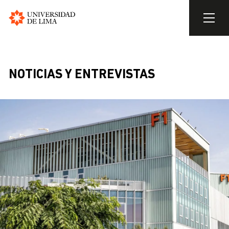
Universidad
de
Skip
Lima
to
BREADCRUMB
main
NOTICIAS Y ENTREVISTAS
content