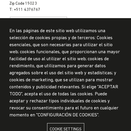
Zip Code 15023
T: +511 4376767
En las páginas de este sitio web utilizamos una
selección de cookies propias y de terceros: Cookies
esenciales, que son necesarias para utilizar el sitio
web; cookies funcionales, que proporcionan una mayor
Data Protection Policy
facilidad de uso al utilizar el sitio web; cookies de
Submission Office
rendimiento, que utilizamos para generar datos
© Universidad de Lima, 2024
agregados sobre el uso del sitio web y estadísticas; y
All Rights Reserved
cookies de marketing, que se utilizan para mostrar
Designed by
Partners
contenidos y publicidad relevantes. Si elige "ACEPTAR
TODO", acepta el uso de todas las cookies. Puede
UNIVERSIDAD DE LIMA IS MEMBER OF
aceptar y rechazar tipos individuales de cookies y
revocar su consentimiento para el futuro en cualquier
momento en "CONFIGURACIÓN DE COOKIES".
COOKIE SETTINGS