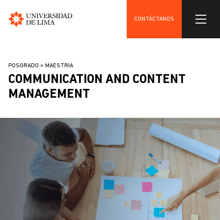
CONTÁCTANOS
Universidad
Skip
de
to
Lima
BREADCRUMB
POSGRADO
MAESTRIA
main
COMMUNICATION AND CONTENT
content
MANAGEMENT