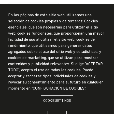
En las páginas de este sitio web utilizamos una
selección de cookies propias y de terceros: Cookies
esenciales, que son necesarias para utilizar el sitio
web; cookies funcionales, que proporcionan una mayor
Data Protection Policy
facilidad de uso al utilizar el sitio web; cookies de
Submission Office
rendimiento, que utilizamos para generar datos
© Universidad de Lima, 2024
agregados sobre el uso del sitio web y estadísticas; y
All Rights Reserved
cookies de marketing, que se utilizan para mostrar
Designed by
Partners
contenidos y publicidad relevantes. Si elige "ACEPTAR
TODO", acepta el uso de todas las cookies. Puede
UNIVERSIDAD DE LIMA IS MEMBER OF
aceptar y rechazar tipos individuales de cookies y
revocar su consentimiento para el futuro en cualquier
momento en "CONFIGURACIÓN DE COOKIES".
COOKIE SETTINGS
UNIVERSIDAD DE LIMA IS AFFILIATED WITH