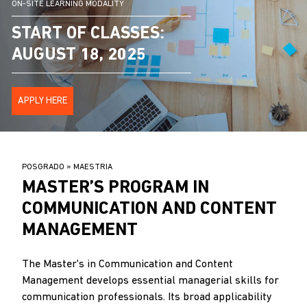
ON-SITE LEARNING MODALITY
START OF CLASSES:
AUGUST 18, 2025
APPLY HERE
BREADCRUMB
POSGRADO
MAESTRIA
.
MASTER’S PROGRAM IN
COMMUNICATION AND CONTENT
MANAGEMENT
The Master's in Communication and Content
Management develops essential managerial skills for
communication professionals. Its broad applicability