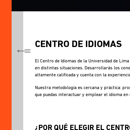
CENTRO DE IDIOMAS
TÍTULO
El Centro de Idiomas de la Universidad de Lima
CENTRO
en distintas situaciones. Desarrollarás los co
DE
altamente calificada y cuenta con la experienci
IDIOMAS
¿POR
​Nuestra metodología es cercana y práctica: pro
QUÉ
que puedas interactuar y emplear el idioma en s
ELEGIR
EL
CENTRO
DE
IDIOMAS
¿POR QUÉ ELEGIR EL CENTR
ULIMA?