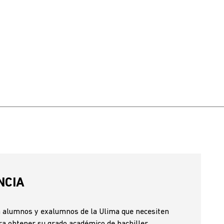
NCIA
 alumnos y exalumnos de la Ulima que necesiten
ara obtener su grado académico de bachiller,