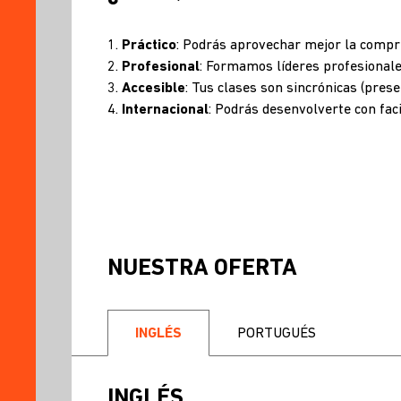
NUESTRA
OFERTA
Práctico
: Podrás aprovechar mejor la compre
Profesional
: Formamos líderes profesionale
VALIDACIÓN
Accesible
: Tus clases son sincrónicas (pres
DE
Internacional
: Podrás desenvolverte con fac
IDIOMAS
PARA
OPTAR
EL
GRADO
ACADÉMICO
MODALIDADES
DE
NUESTRA OFERTA
CONVALIDACIÓN
PLANA
DOCENTE
INGLÉS
PORTUGUÉS
NOTICIAS
Y
ENTREVISTAS
INGLÉS