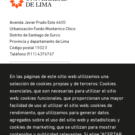
Universidad
de
Avenida Javier Prado Este 4600
Lima
Urbanización Fundo Monterrico Chico
Distrito de Santiago de Surco
Provincia y departamento de Lima
Código postal 15023
Teléfono (511) 4376767
En las páginas de este sitio web utilizamos una
selección de cookies propias y de terceros: Cookies
esenciales, que son necesarias para utilizar el sitio
web; cookies funcionales, que proporcionan una mayor
Privacidad de datos personales
Mesa de partes
facilidad de uso al utilizar el sitio web; cookies de
rendimiento, que utilizamos para generar datos
© Universidad de Lima, 2024
agregados sobre el uso del sitio web y estadísticas; y
Todos los derechos reservados
Diseñado por
Partners
cookies de marketing, que se utilizan para mostrar
contenidos y publicidad relevantes. Si elige "ACEPTAR