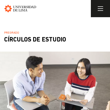
Universidad
de
Pasar
Lima
al
SOBRESCRIBIR
PREGRADO
contenido
CÍRCULOS DE ESTUDIO
ENLACES
principal
DE
AYUDA
A
LA
NAVEGACIÓN