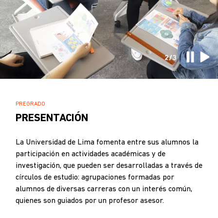
2/3
SOBRESCRIBIR
PREGRADO
.
ENLACES
PRESENTACIÓN
DE
AYUDA
La Universidad de Lima fomenta entre sus alumnos la
participación en actividades académicas y de
A
investigación, que pueden ser desarrolladas a través de
LA
círculos de estudio: agrupaciones formadas por
NAVEGACIÓN
alumnos de diversas carreras con un interés común,
quienes son guiados por un profesor asesor.