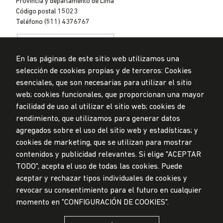
Provincia y departamento de Lima
Código postal 15023
Teléfono (511) 4376767
En las páginas de este sitio web utilizamos una
selección de cookies propias y de terceros: Cookies
esenciales, que son necesarias para utilizar el sitio
web; cookies funcionales, que proporcionan una mayor
Privacidad de datos personales
Mesa de partes
facilidad de uso al utilizar el sitio web; cookies de
rendimiento, que utilizamos para generar datos
© Universidad de Lima, 2024
agregados sobre el uso del sitio web y estadísticas; y
Todos los derechos reservados
Diseñado por
Partners
cookies de marketing, que se utilizan para mostrar
contenidos y publicidad relevantes. Si elige "ACEPTAR
TODO", acepta el uso de todas las cookies. Puede
LA UNIVERSIDAD DE LIMA ES MIEMBRO DE
aceptar y rechazar tipos individuales de cookies y
revocar su consentimiento para el futuro en cualquier
momento en "CONFIGURACIÓN DE COOKIES".