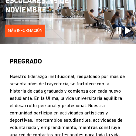
ESCOLARES: 15 DE
CIERRE DE INSCRIPCIONES: 14 DE AGOSTO
NOVIEMBRE
PRE LIMA: OPCIÓN DE
INGRESO DIRECTO
MÁS INFORMACIÓN
1/2
PREGRADO
Nuestro liderazgo institucional, respaldado por más de
sesenta años de trayectoria, se fortalece con la
historia de cada graduado y comienza con cada nuevo
estudiante. En la Ulima, la vida universitaria equilibra
el desarrollo personal y profesional. Nuestra
comunidad participa en actividades artísticas y
deportivas, intercambios estudiantiles, actividades de
voluntariado y emprendimiento, mientras construye
una red de contactos profesionales para toda la vida.