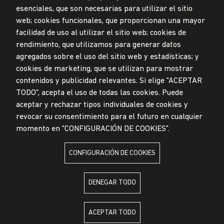
esenciales, que son necesarias para utilizar el sitio
web; cookies funcionales, que proporcionan una mayor
Privacidad de datos personales
Mesa de partes
facilidad de uso al utilizar el sitio web; cookies de
rendimiento, que utilizamos para generar datos
© Universidad de Lima, 2024
agregados sobre el uso del sitio web y estadísticas; y
Todos los derechos reservados
Diseñado por
Partners
cookies de marketing, que se utilizan para mostrar
contenidos y publicidad relevantes. Si elige "ACEPTAR
TODO", acepta el uso de todas las cookies. Puede
LA UNIVERSIDAD DE LIMA ES MIEMBRO DE
aceptar y rechazar tipos individuales de cookies y
revocar su consentimiento para el futuro en cualquier
momento en "CONFIGURACIÓN DE COOKIES".
CONFIGURACIÓN DE COOKIES
LA UNIVERSIDAD DE LIMA ESTÁ AFILIADA A
DENEGAR TODO
ACEPTAR TODO