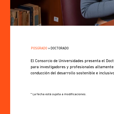
POSGRADO
DOCTORADO
SOBRESCRIBIR
.
ENLACES
El Consorcio de Universidades presenta el Doc
para investigadores y profesionales altamente 
DE
conducción del desarrollo sostenible e inclusiv
AYUDA
A
* La fecha está sujeta a modificaciones.
LA
NAVEGACIÓN