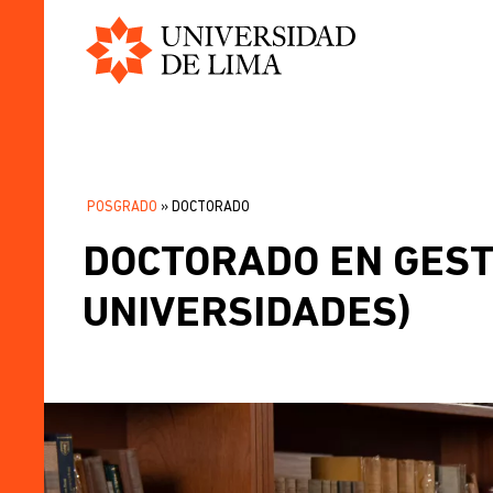
Universidad
Pasar
de
al
Lima
contenido
principal
POSGRADO
DOCTORADO
SOBRESCRIBIR
DOCTORADO EN GEST
ENLACES
DE
UNIVERSIDADES)
AYUDA
A
LA
NAVEGACIÓN