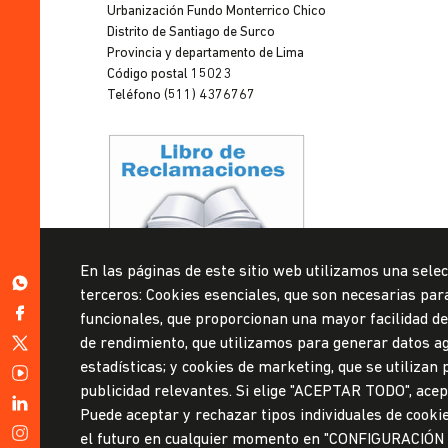
Lima
Urbanización Fundo Monterrico Chico
Distrito de Santiago de Surco
Provincia y departamento de Lima
Código postal 15023
Teléfono (511) 4376767
Privacidad de datos personales
En las páginas de este sitio web utilizamos una selec
Mesa de partes
https://wa.me/51999967160
terceros: Cookies esenciales, que son necesarias para 
https://www.facebook.com/ulima.pe
funcionales, que proporcionan una mayor facilidad de u
© Universidad de Lima, 2024
https://twitter.com/udelima
de rendimiento, que utilizamos para generar datos ag
Todos los derechos reservados
estadísticas; y cookies de marketing, que se utilizan
Diseñado por
Partners
https://www.youtube.com/channel/UCW0tN7v9ZvYGWNJkaA
publicidad relevantes. Si elige "ACEPTAR TODO", acept
https://www.linkedin.com/school/universidad-
Puede aceptar y rechazar tipos individuales de cooki
de-
https://www.instagram.com/ulimaoficial/
el futuro en cualquier momento en "CONFIGURACIÓN