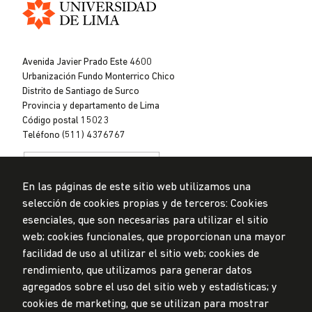
Universidad
de
Avenida Javier Prado Este 4600
Lima
Urbanización Fundo Monterrico Chico
Distrito de Santiago de Surco
Provincia y departamento de Lima
Código postal 15023
Teléfono (511) 4376767
En las páginas de este sitio web utilizamos una
selección de cookies propias y de terceros: Cookies
esenciales, que son necesarias para utilizar el sitio
web; cookies funcionales, que proporcionan una mayor
Privacidad de datos personales
Mesa de partes
facilidad de uso al utilizar el sitio web; cookies de
rendimiento, que utilizamos para generar datos
© Universidad de Lima, 2024
agregados sobre el uso del sitio web y estadísticas; y
Todos los derechos reservados
Diseñado por
Partners
cookies de marketing, que se utilizan para mostrar