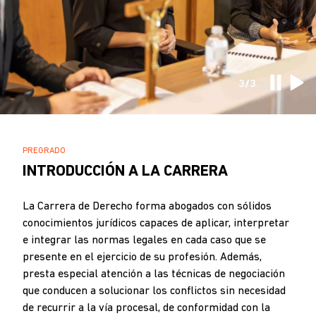
3/3
SOBRESCRIBIR
PREGRADO
.
ENLACES
INTRODUCCIÓN A LA CARRERA
DE
AYUDA
La Carrera de Derecho forma abogados con sólidos
conocimientos jurídicos capaces de aplicar, interpretar
A
e integrar las normas legales en cada caso que se
LA
presente en el ejercicio de su profesión. Además,
NAVEGACIÓN
presta especial atención a las técnicas de negociación
que conducen a solucionar los conflictos sin necesidad
de recurrir a la vía procesal, de conformidad con la