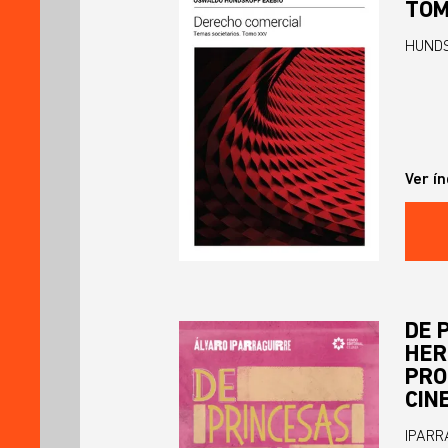
TOM
HUNDS
Ver ín
DE 
HER
PRO
CIN
IPARR