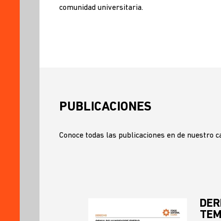
Y
comunidad universitaria.
PUNTOS
DE
VENTA
ENLACES
DE
INTERÉS
PREGUNTAS
FRECUENTES
PUBLICACIONES
NOTICIAS
Y
Conoce todas las publicaciones en de nuestro c
ENTREVISTAS
AGENDA
PÓDCAST
DER
TEM