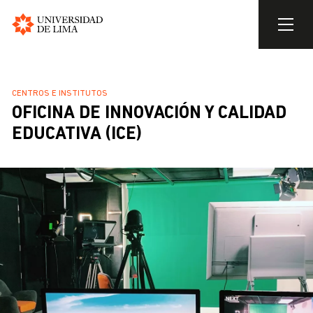
Universidad
de
Pasar
Lima
al
SOBRESCRIBIR
CENTROS E INSTITUTOS
contenido
OFICINA DE INNOVACIÓN Y CALIDAD
ENLACES
principal
DE
EDUCATIVA (ICE)
AYUDA
A
LA
NAVEGACIÓN