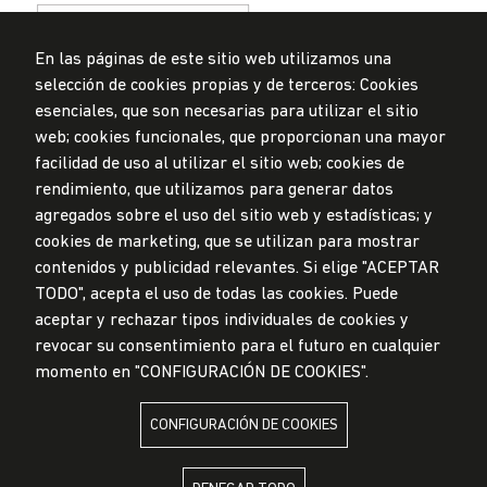
En las páginas de este sitio web utilizamos una
selección de cookies propias y de terceros: Cookies
esenciales, que son necesarias para utilizar el sitio
web; cookies funcionales, que proporcionan una mayor
Privacidad de datos personales
Mesa de partes
facilidad de uso al utilizar el sitio web; cookies de
rendimiento, que utilizamos para generar datos
© Universidad de Lima, 2024
agregados sobre el uso del sitio web y estadísticas; y
Todos los derechos reservados
Diseñado por
Partners
cookies de marketing, que se utilizan para mostrar
contenidos y publicidad relevantes. Si elige "ACEPTAR
TODO", acepta el uso de todas las cookies. Puede
LA UNIVERSIDAD DE LIMA ES MIEMBRO DE
aceptar y rechazar tipos individuales de cookies y
revocar su consentimiento para el futuro en cualquier
momento en "CONFIGURACIÓN DE COOKIES".
CONFIGURACIÓN DE COOKIES
LA UNIVERSIDAD DE LIMA ESTÁ AFILIADA A