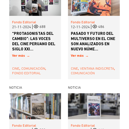
Fondo Editorial
Fondo Editorial
688
486
21-11-2024
12-11-2024
“PROTAGONISTAS DEL
PASADO Y FUTURO DEL
CAMBIO”: LAS VOCES
MULTIVERSO EN EL CINE
DEL CINE PERUANO DEL
SON ANALIZADOS EN
SIGLO XXI...
NUEVO NÚME...
Ver más
Ver más
,
,
,
,
CINE
COMUNICACIÓN
CINE
VENTANA INDISCRETA
FONDO EDITORIAL
COMUNICACIÓN
NOTICIA
NOTICIA
Fondo Editorial
Fondo Editorial