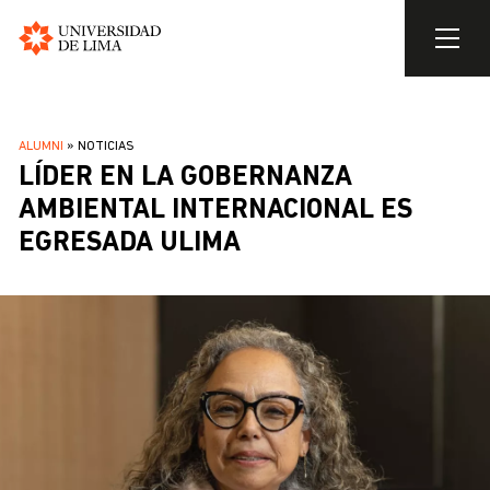
Universidad
de
Pasar
Lima
al
SOBRESCRIBIR
ALUMNI
NOTICIAS
contenido
LÍDER EN LA GOBERNANZA
ENLACES
principal
DE
AMBIENTAL INTERNACIONAL ES
AYUDA
EGRESADA ULIMA
A
LA
NAVEGACIÓN