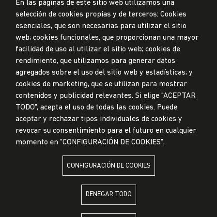
En las páginas de este sitio web utilizamos una
selección de cookies propias y de terceros: Cookies
esenciales, que son necesarias para utilizar el sitio
web; cookies funcionales, que proporcionan una mayor
Privacidad de datos personales
facilidad de uso al utilizar el sitio web; cookies de
Mesa de partes
rendimiento, que utilizamos para generar datos
agregados sobre el uso del sitio web y estadísticas; y
© Universidad de Lima, 2024
cookies de marketing, que se utilizan para mostrar
Todos los derechos reservados
contenidos y publicidad relevantes. Si elige "ACEPTAR
Diseñado por
Partners
TODO", acepta el uso de todas las cookies. Puede
aceptar y rechazar tipos individuales de cookies y
revocar su consentimiento para el futuro en cualquier
LA UNIVERSIDAD DE LIMA ES MIEMBRO DE
momento en "CONFIGURACIÓN DE COOKIES".
CONFIGURACIÓN DE COOKIES
DENEGAR TODO
LA UNIVERSIDAD DE LIMA ESTÁ AFILIADA A