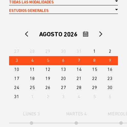
TODAS LAS MODALIDADES
ESTUDIOS GENERALES
AGOSTO 2026
27
28
29
30
31
1
2
3
4
5
6
7
8
9
10
11
12
13
14
15
16
17
18
19
20
21
22
23
24
25
26
27
28
29
30
31
1
2
3
4
5
6
LUNES 3
MARTES 4
MIÉRCOL