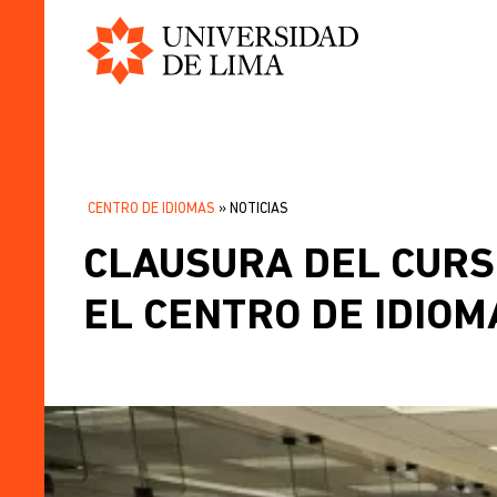
Universidad
Pasar
de
al
Lima
contenido
principal
CENTRO DE IDIOMAS
NOTICIAS
SOBRESCRIBIR
CLAUSURA DEL CURSO
ENLACES
DE
EL CENTRO DE IDIO
AYUDA
A
LA
NAVEGACIÓN