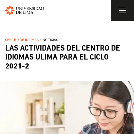
Universidad
de
Pasar
Lima
al
SOBRESCRIBIR
CENTRO DE IDIOMAS
NOTICIAS
contenido
LAS ACTIVIDADES DEL CENTRO DE
ENLACES
principal
DE
IDIOMAS ULIMA PARA EL CICLO
AYUDA
2021-2
A
LA
NAVEGACIÓN