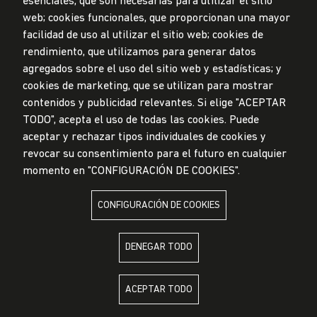
esenciales, que son necesarias para utilizar el sitio
Mesa de partes
web; cookies funcionales, que proporcionan una mayor
facilidad de uso al utilizar el sitio web; cookies de
© Universidad de Lima, 2024
rendimiento, que utilizamos para generar datos
Todos los derechos reservados
agregados sobre el uso del sitio web y estadísticas; y
Diseñado por
Partners
cookies de marketing, que se utilizan para mostrar
contenidos y publicidad relevantes. Si elige "ACEPTAR
TODO", acepta el uso de todas las cookies. Puede
LA UNIVERSIDAD DE LIMA ES MIEMBRO DE
aceptar y rechazar tipos individuales de cookies y
revocar su consentimiento para el futuro en cualquier
momento en "CONFIGURACIÓN DE COOKIES".
CONFIGURACIÓN DE COOKIES
LA UNIVERSIDAD DE LIMA ESTÁ AFILIADA A
DENEGAR TODO
ACEPTAR TODO