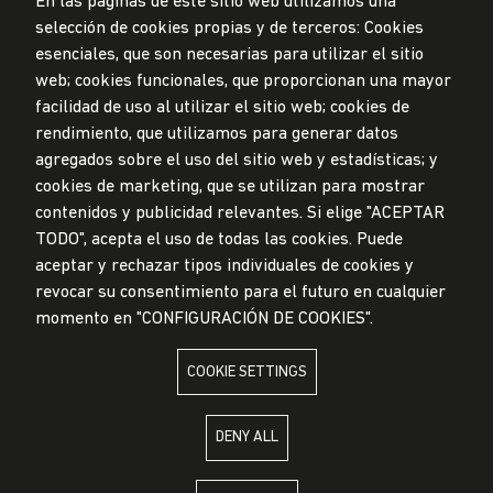
En las páginas de este sitio web utilizamos una
selección de cookies propias y de terceros: Cookies
esenciales, que son necesarias para utilizar el sitio
web; cookies funcionales, que proporcionan una mayor
Data Protection Policy
facilidad de uso al utilizar el sitio web; cookies de
Submission Office
rendimiento, que utilizamos para generar datos
© Universidad de Lima, 2024
agregados sobre el uso del sitio web y estadísticas; y
All Rights Reserved
cookies de marketing, que se utilizan para mostrar
Designed by
Partners
contenidos y publicidad relevantes. Si elige "ACEPTAR
TODO", acepta el uso de todas las cookies. Puede
UNIVERSIDAD DE LIMA IS MEMBER OF
aceptar y rechazar tipos individuales de cookies y
revocar su consentimiento para el futuro en cualquier
momento en "CONFIGURACIÓN DE COOKIES".
COOKIE SETTINGS
UNIVERSIDAD DE LIMA IS AFFILIATED WITH
DENY ALL