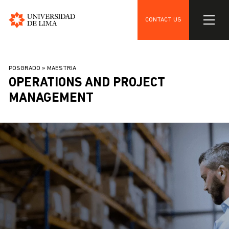
CONTACT US
Universidad
Skip
de
to
Lima
BREADCRUMB
POSGRADO
MAESTRIA
main
OPERATIONS AND PROJECT
content
MANAGEMENT