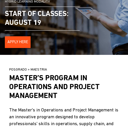
HYBRID LEARNING MODALITY
START OF CLASSES:
AUGUST 19
APPLY HERE
BREADCRUMB
POSGRADO
MAESTRIA
.
MASTER’S PROGRAM IN
OPERATIONS AND PROJECT
MANAGEMENT
The Master's in Operations and Project Management is
an innovative program designed to develop
professionals' skills in operations, supply chain, and