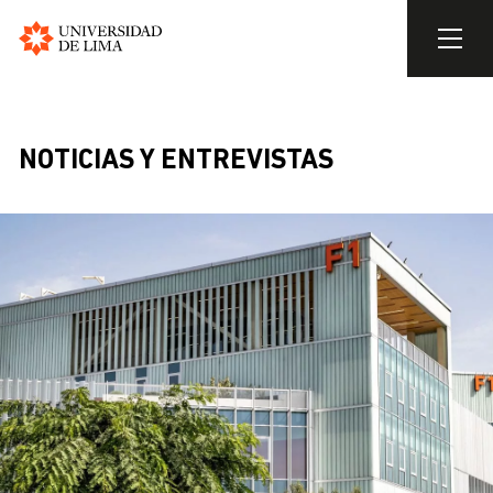
Universidad
de
Skip
Lima
to
BREADCRUMB
main
NOTICIAS Y ENTREVISTAS
content