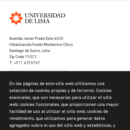
Universidad
de
Avenida Javier Prado Este 4600
Lima
Urbanización Fundo Monterrico Chico
Santiago de Surco, Lima
Zip Code 15023
T: +511 4376767
En las páginas de este sitio web utilizamos una
selección de cookies propias y de terceros: Cookies
esenciales, que son necesarias para utilizar el sitio
web; cookies funcionales, que proporcionan una mayor
Data Protection Policy
facilidad de uso al utilizar el sitio web; cookies de
Submission Office
rendimiento, que utilizamos para generar datos
© Universidad de Lima, 2024
agregados sobre el uso del sitio web y estadísticas; y
All Rights Reserved