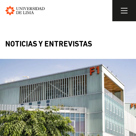
Universidad
de
Skip
Lima
to
BREADCRUMB
main
NOTICIAS Y ENTREVISTAS
content