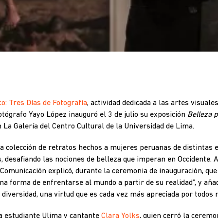
o: Tres Días de Fotografía
, actividad dedicada a las artes visuale
otógrafo Yayo López inauguró el 3 de julio su exposición
Belleza 
n La Galería del Centro Cultural de la Universidad de Lima.
 colección de retratos hechos a mujeres peruanas de distintas e
as, desafiando las nociones de belleza que imperan en Occidente. A
Comunicación explicó,
durante la ceremonia de inauguración,
qu
una forma de enfrentarse al mundo a partir de su realidad”, y
aña
a diversidad, una virtud que es cada vez más apreciada por todos 
la estudiante Ulima y cantante
Clara Yolks
, quien cerró la ceremo