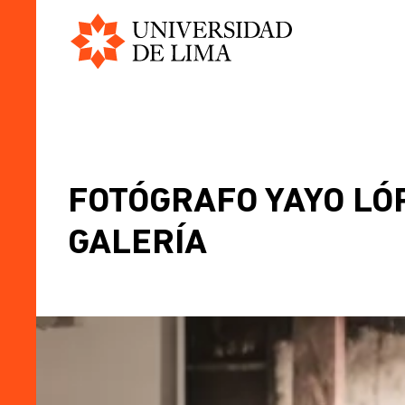
Universidad
Skip
de
to
Lima
main
content
BREADCRUMB
FOTÓGRAFO YAYO LÓ
GALERÍA