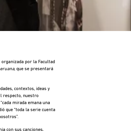
s organizada por la Facultad
peruana
, que se presentará
dades, contextos, ideas y
l respecto, n
uestro
e
“cada mirada emana una
dió que
“toda la serie cuenta
nosotros”.
nia con sus canciones,