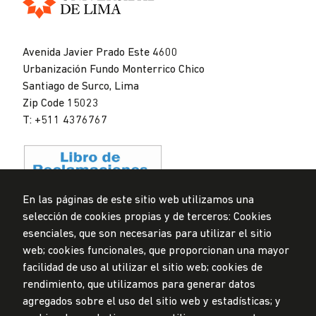
Universidad
de
Avenida Javier Prado Este 4600
Lima
Urbanización Fundo Monterrico Chico
Santiago de Surco, Lima
Zip Code 15023
T: +511 4376767
En las páginas de este sitio web utilizamos una
selección de cookies propias y de terceros: Cookies
Data Protection Policy
esenciales, que son necesarias para utilizar el sitio
Submission Office
web; cookies funcionales, que proporcionan una mayor
facilidad de uso al utilizar el sitio web; cookies de
© Universidad de Lima, 2024
rendimiento, que utilizamos para generar datos
All Rights Reserved
agregados sobre el uso del sitio web y estadísticas; y
Designed by
Partners