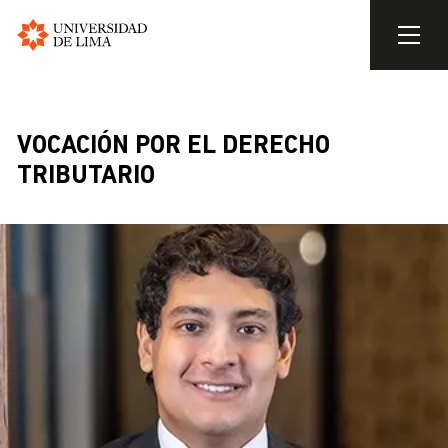
Universidad
de
Skip
Lima
to
BREADCRUMB
main
VOCACIÓN POR EL DERECHO
content
TRIBUTARIO