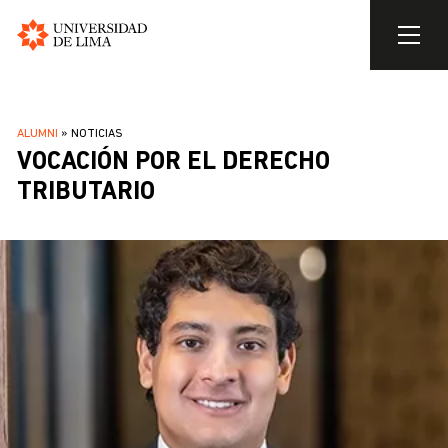
Universidad
de
Pasar
Lima
al
SOBRESCRIBIR
ALUMNI
NOTICIAS
contenido
VOCACIÓN POR EL DERECHO
ENLACES
principal
DE
TRIBUTARIO
AYUDA
A
LA
NAVEGACIÓN