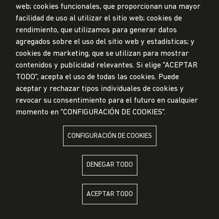
Mesa de partes
web; cookies funcionales, que proporcionan una mayor
facilidad de uso al utilizar el sitio web; cookies de
© Universidad de Lima, 2024
rendimiento, que utilizamos para generar datos
Todos los derechos reservados
agregados sobre el uso del sitio web y estadísticas; y
Diseñado por
Partners
cookies de marketing, que se utilizan para mostrar
contenidos y publicidad relevantes. Si elige "ACEPTAR
TODO", acepta el uso de todas las cookies. Puede
LA UNIVERSIDAD DE LIMA ES MIEMBRO DE
aceptar y rechazar tipos individuales de cookies y
revocar su consentimiento para el futuro en cualquier
momento en "CONFIGURACIÓN DE COOKIES".
CONFIGURACIÓN DE COOKIES
LA UNIVERSIDAD DE LIMA ESTÁ AFILIADA A
DENEGAR TODO
ACEPTAR TODO