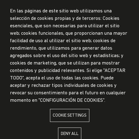
En las páginas de este sitio web utilizamos una
selección de cookies propias y de terceros: Cookies
Data Protection Policy
esenciales, que son necesarias para utilizar el sitio
Submission Office
web; cookies funcionales, que proporcionan una mayor
facilidad de uso al utilizar el sitio web; cookies de
© Universidad de Lima, 2024
rendimiento, que utilizamos para generar datos
All Rights Reserved
agregados sobre el uso del sitio web y estadísticas; y
Designed by
Partners
cookies de marketing, que se utilizan para mostrar
contenidos y publicidad relevantes. Si elige "ACEPTAR
TODO", acepta el uso de todas las cookies. Puede
UNIVERSIDAD DE LIMA IS MEMBER OF
aceptar y rechazar tipos individuales de cookies y
revocar su consentimiento para el futuro en cualquier
momento en "CONFIGURACIÓN DE COOKIES".
COOKIE SETTINGS
UNIVERSIDAD DE LIMA IS AFFILIATED WITH
DENY ALL