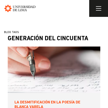
Universidad
de
Pasar
Lima
al
SOBRESCRIBIR
BLOG TAGS
contenido
GENERACIÓN DEL CINCUENTA
ENLACES
principal
DE
AYUDA
A
LA
NAVEGACIÓN
LA DESMITIFICACIÓN EN LA POESÍA DE
BLANCA VARELA