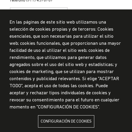
Teléfono (511) 4376767
En las páginas de este sitio web utilizamos una
selección de cookies propias y de terceros: Cookies
esenciales, que son necesarias para utilizar el sitio
web; cookies funcionales, que proporcionan una mayor
Privacidad de datos personales
Mesa de partes
facilidad de uso al utilizar el sitio web; cookies de
rendimiento, que utilizamos para generar datos
© Universidad de Lima, 2024
agregados sobre el uso del sitio web y estadísticas; y
Todos los derechos reservados
Diseñado por
Partners
cookies de marketing, que se utilizan para mostrar
contenidos y publicidad relevantes. Si elige "ACEPTAR
TODO", acepta el uso de todas las cookies. Puede
LA UNIVERSIDAD DE LIMA ES MIEMBRO DE
aceptar y rechazar tipos individuales de cookies y
revocar su consentimiento para el futuro en cualquier
momento en "CONFIGURACIÓN DE COOKIES".
CONFIGURACIÓN DE COOKIES
LA UNIVERSIDAD DE LIMA ESTÁ AFILIADA A