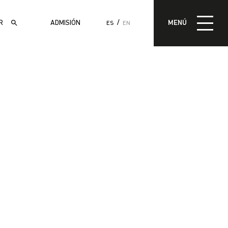
MENÚ
ADMISIÓN
MENÚ
ES
EN
ADMISIÓN