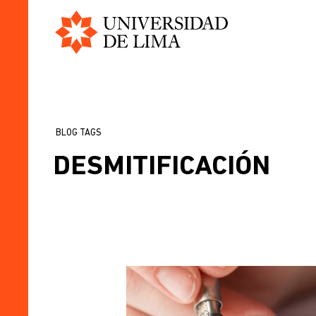
Universidad
Pasar
de
al
Lima
contenido
principal
BLOG TAGS
SOBRESCRIBIR
DESMITIFICACIÓN
ENLACES
DE
AYUDA
A
LA
NAVEGACIÓN