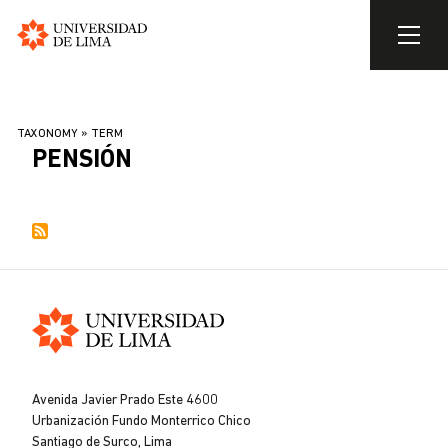
Universidad
de
Skip
Lima
to
BREADCRUMB
TAXONOMY
TERM
main
PENSIÓN
content
Universidad
de
Avenida Javier Prado Este 4600
Lima
Urbanización Fundo Monterrico Chico
Santiago de Surco, Lima