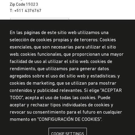
Zip Code 15023
T: +511 4376767
En las páginas de este sitio web utilizamos una
selección de cookies propias y de terceros: Cookies
esenciales, que son necesarias para utilizar el sitio
web; cookies funcionales, que proporcionan una mayor
Data Protection Policy
facilidad de uso al utilizar el sitio web; cookies de
Submission Office
rendimiento, que utilizamos para generar datos
© Universidad de Lima, 2024
agregados sobre el uso del sitio web y estadísticas; y
All Rights Reserved
cookies de marketing, que se utilizan para mostrar
Designed by
Partners
contenidos y publicidad relevantes. Si elige "ACEPTAR
TODO", acepta el uso de todas las cookies. Puede
UNIVERSIDAD DE LIMA IS MEMBER OF
aceptar y rechazar tipos individuales de cookies y
revocar su consentimiento para el futuro en cualquier
momento en "CONFIGURACIÓN DE COOKIES".
COOKIE SETTINGS