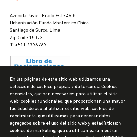
Universidad
de
Avenida Javier Prado Este 4600
Lima
Urbanización Fundo Monterrico Chico
Santiago de Surco, Lima
Zip Code 15023
T: +511 4376767
En las páginas de este sitio web utilizamos una
selección de cookies propias y de terceros: Cookies
Data Protection Policy
esenciales, que son necesarias para utilizar el sitio
Submission Office
web; cookies funcionales, que proporcionan una mayor
facilidad de uso al utilizar el sitio web; cookies de
© Universidad de Lima, 2024
rendimiento, que utilizamos para generar datos
All Rights Reserved
agregados sobre el uso del sitio web y estadísticas; y
Designed by
Partners
cookies de marketing, que se utilizan para mostrar