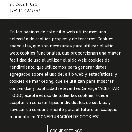
Zip Code 15023
T: +511 4376767
En las páginas de este sitio web utilizamos una
selección de cookies propias y de terceros: Cookies
esenciales, que son necesarias para utilizar el sitio
web; cookies funcionales, que proporcionan una mayor
Data Protection Policy
facilidad de uso al utilizar el sitio web; cookies de
Submission Office
rendimiento, que utilizamos para generar datos
© Universidad de Lima, 2024
agregados sobre el uso del sitio web y estadísticas; y
All Rights Reserved
cookies de marketing, que se utilizan para mostrar
Designed by
Partners
contenidos y publicidad relevantes. Si elige "ACEPTAR
TODO", acepta el uso de todas las cookies. Puede
UNIVERSIDAD DE LIMA IS MEMBER OF
aceptar y rechazar tipos individuales de cookies y
revocar su consentimiento para el futuro en cualquier
momento en "CONFIGURACIÓN DE COOKIES".
COOKIE SETTINGS