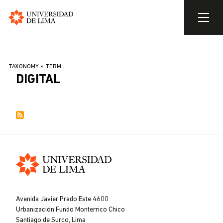
Universidad
de
Skip
Lima
to
BREADCRUMB
TAXONOMY
TERM
main
DIGITAL
content
Universidad
de
Avenida Javier Prado Este 4600
Lima
Urbanización Fundo Monterrico Chico
Santiago de Surco, Lima