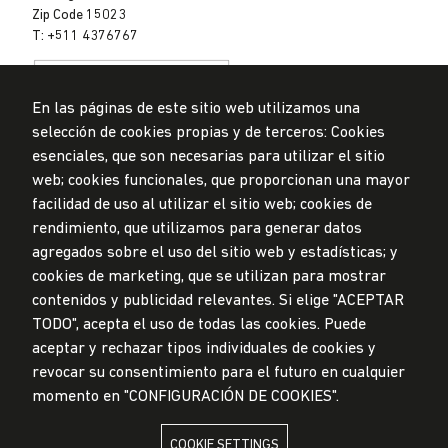
Zip Code 15023
T: +511 4376767
En las páginas de este sitio web utilizamos una
selección de cookies propias y de terceros: Cookies
esenciales, que son necesarias para utilizar el sitio
web; cookies funcionales, que proporcionan una mayor
Data Protection Policy
facilidad de uso al utilizar el sitio web; cookies de
Submission Office
rendimiento, que utilizamos para generar datos
© Universidad de Lima, 2024
agregados sobre el uso del sitio web y estadísticas; y
All Rights Reserved
cookies de marketing, que se utilizan para mostrar
Designed by
Partners
contenidos y publicidad relevantes. Si elige "ACEPTAR
TODO", acepta el uso de todas las cookies. Puede
UNIVERSIDAD DE LIMA IS MEMBER OF
aceptar y rechazar tipos individuales de cookies y
revocar su consentimiento para el futuro en cualquier
momento en "CONFIGURACIÓN DE COOKIES".
COOKIE SETTINGS