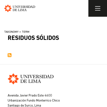
Universidad
de
Skip
Lima
to
BREADCRUMB
TAXONOMY
TERM
main
RESIDUOS SÓLIDOS
content
Universidad
de
Avenida Javier Prado Este 4600
Lima
Urbanización Fundo Monterrico Chico
Santiago de Surco, Lima