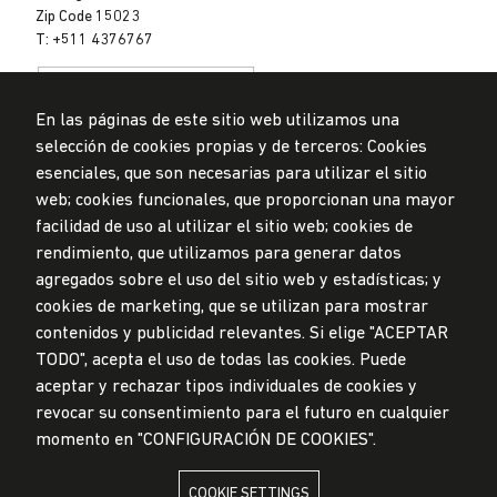
Zip Code 15023
T: +511 4376767
En las páginas de este sitio web utilizamos una
selección de cookies propias y de terceros: Cookies
esenciales, que son necesarias para utilizar el sitio
web; cookies funcionales, que proporcionan una mayor
Data Protection Policy
facilidad de uso al utilizar el sitio web; cookies de
Submission Office
rendimiento, que utilizamos para generar datos
© Universidad de Lima, 2024
agregados sobre el uso del sitio web y estadísticas; y
All Rights Reserved
cookies de marketing, que se utilizan para mostrar
Designed by
Partners
contenidos y publicidad relevantes. Si elige "ACEPTAR
TODO", acepta el uso de todas las cookies. Puede
UNIVERSIDAD DE LIMA IS MEMBER OF
aceptar y rechazar tipos individuales de cookies y
revocar su consentimiento para el futuro en cualquier
momento en "CONFIGURACIÓN DE COOKIES".
COOKIE SETTINGS