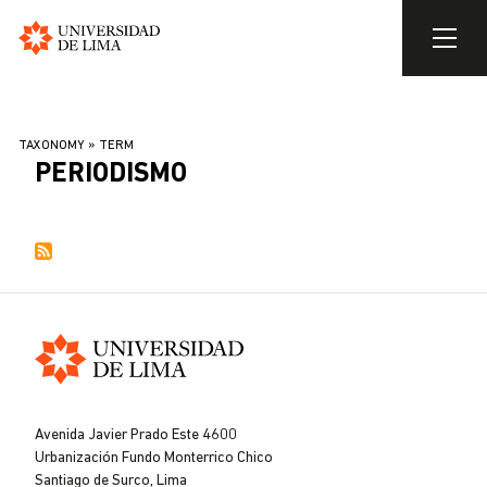
Universidad
de
Skip
Lima
to
BREADCRUMB
TAXONOMY
TERM
main
PERIODISMO
content
Universidad
de
Avenida Javier Prado Este 4600
Lima
Urbanización Fundo Monterrico Chico
Santiago de Surco, Lima