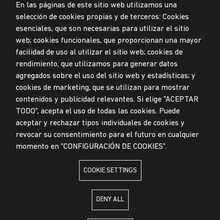
En las páginas de este sitio web utilizamos una
selección de cookies propias y de terceros: Cookies
Data Protection Policy
esenciales, que son necesarias para utilizar el sitio
Submission Office
web; cookies funcionales, que proporcionan una mayor
facilidad de uso al utilizar el sitio web; cookies de
© Universidad de Lima, 2024
rendimiento, que utilizamos para generar datos
All Rights Reserved
agregados sobre el uso del sitio web y estadísticas; y
Designed by
Partners
cookies de marketing, que se utilizan para mostrar
contenidos y publicidad relevantes. Si elige "ACEPTAR
TODO", acepta el uso de todas las cookies. Puede
aceptar y rechazar tipos individuales de cookies y
UNIVERSIDAD DE LIMA IS MEMBER OF
revocar su consentimiento para el futuro en cualquier
momento en "CONFIGURACIÓN DE COOKIES".
COOKIE SETTINGS
UNIVERSIDAD DE LIMA IS AFFILIATED WITH
DENY ALL