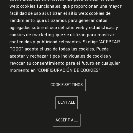
Submission Office
web; cookies funcionales, que proporcionan una mayor
facilidad de uso al utilizar el sitio web; cookies de
© Universidad de Lima, 2024
rendimiento, que utilizamos para generar datos
All Rights Reserved
agregados sobre el uso del sitio web y estadísticas; y
Designed by
Partners
cookies de marketing, que se utilizan para mostrar
contenidos y publicidad relevantes. Si elige "ACEPTAR
TODO", acepta el uso de todas las cookies. Puede
UNIVERSIDAD DE LIMA IS MEMBER OF
aceptar y rechazar tipos individuales de cookies y
revocar su consentimiento para el futuro en cualquier
momento en "CONFIGURACIÓN DE COOKIES".
COOKIE SETTINGS
UNIVERSIDAD DE LIMA IS AFFILIATED WITH
DENY ALL
ACCEPT ALL