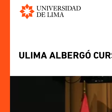
Universidad
Skip
de
to
Lima
main
content
BREADCRUMB
ULIMA ALBERGÓ CUR