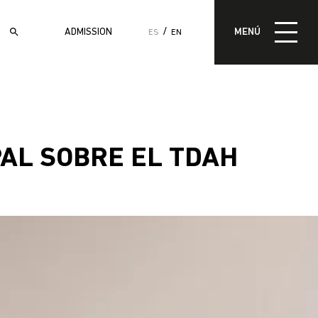
MENÚ
ADMISSION
MENÚ
ES
EN
ADMISIÓN
AL SOBRE EL TDAH