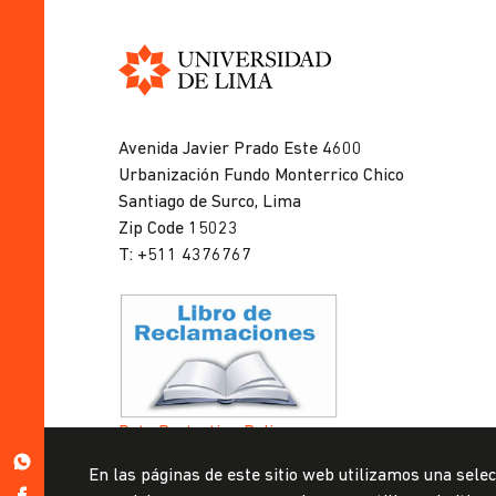
Universidad
de
Avenida Javier Prado Este 4600
Lima
Urbanización Fundo Monterrico Chico
Santiago de Surco, Lima
Zip Code 15023
T: +511 4376767
Data Protection Policy
Submission Office
https://wa.me/51999967160
En las páginas de este sitio web utilizamos una selec
https://www.facebook.com/ulima.pe