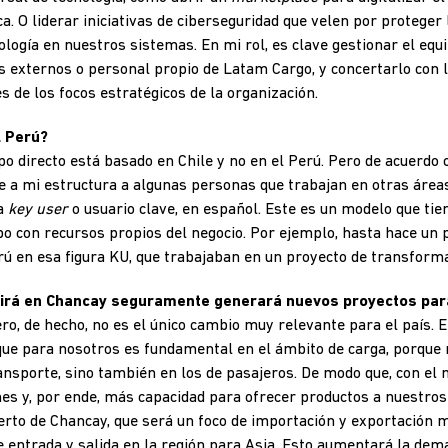
. O liderar iniciativas de ciberseguridad que velen por proteger l
ología en nuestros sistemas. En mi rol, es clave gestionar el equi
s externos o personal propio de Latam Cargo, y concertarlo con 
s de los focos estratégicos de la organización.
l Perú?
o directo está basado en Chile y no en el Perú. Pero de acuerdo c
a mi estructura a algunas personas que trabajan en otras áreas.
ca
key user
o usuario clave, en español. Este es un modelo que tie
o con recursos propios del negocio. Por ejemplo, hasta hace un
ú en esa figura KU, que trabajaban en un proyecto de transforma
rirá en Chancay seguramente generará nuevos proyectos para
ro, de hecho, no es el único cambio muy relevante para el país. 
que para nosotros es fundamental en el ámbito de carga, porq
ansporte, sino también en los de pasajeros. De modo que, con el 
s y, por ende, más capacidad para ofrecer productos a nuestros 
rto de Chancay, que será un foco de importación y exportación m
 entrada y salida en la región para Asia. Esto aumentará la dema