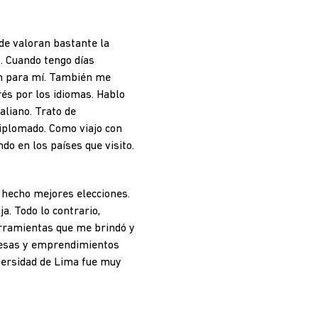
de valoran bastante la
. Cuando tengo días
ón para mí. También me
rés por los idiomas. Hablo
aliano. Trato de
iplomado. Como viajo con
do en los países que visito.
r hecho mejores elecciones.
a. Todo lo contrario,
herramientas que me brindó y
resas y emprendimientos
versidad de Lima fue muy