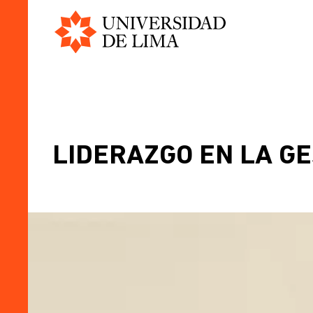
Universidad
Skip
de
to
Lima
main
content
BREADCRUMB
LIDERAZGO EN LA G