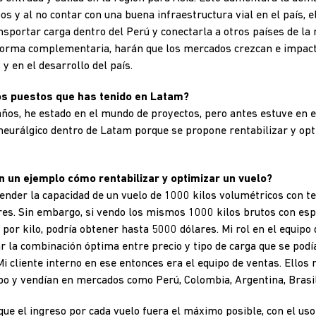
s y al no contar con una buena infraestructura vial en el país, e
sportar carga dentro del Perú y conectarla a otros países de la
forma complementaria, harán que los mercados crezcan e impact
y en el desarrollo del país.
os puestos que has tenido en Latam?
años, he estado en el mundo de proyectos, pero antes estuve en 
eurálgico dentro de Latam porque se propone rentabilizar y opt
n un ejemplo cómo rentabilizar y optimizar un vuelo?
ender la capacidad de un vuelo de 1000 kilos volumétricos con te
res. Sin embargo, si vendo los mismos 1000 kilos brutos con es
por kilo, podría obtener hasta 5000 dólares. Mi rol en el equi
car la combinación óptima entre precio y tipo de carga que se podí
i cliente interno en ese entonces era el equipo de ventas. Ellos r
o y vendían en mercados como Perú, Colombia, Argentina, Brasil
que el ingreso por cada vuelo fuera el máximo posible, con el us