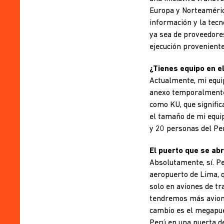
Europa y Norteamérica
información y la tecn
ya sea de proveedore
ejecución proveniente
¿Tienes equipo en e
Actualmente, mi equip
anexo temporalmente 
como KU, que signifi
el tamaño de mi equip
y 20 personas del Per
El puerto que se ab
Absolutamente, sí. Pe
aeropuerto de Lima, 
solo en aviones de tr
tendremos más avione
cambio es el megapue
Perú en una puerta de