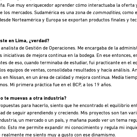
rifa. Fue muy enriquecedor aprender cómo interactuaba la oferta 
 de los mercados. Sudamérica es una zona de
commodities
, como e
desde Norteamérica y Europa se exportan productos finales y tec
iste en Lima, ¿verdad?
analista de Gestión de Operaciones. Me encargaba de la adminis
s iniciativas de mejora continua en la bodega. En ese entonces, e
tes de eso, cuando terminaba de estudiar, fui practicante en el e
os equipos de ventas, consolidaba resultados y hacía análisis. An
 en Nissan, en un área de calidad y mejora continua. Medía tiem
os. Mi primera práctica fue en el BCP, a los 19 años.
o te muevas a otra industria?
opuestas para hacerlo, siento que he encontrado el equilibrio en
dad de seguir aprendiendo y creciendo. Mis proyectos son tan var
dustria, un mercado o un país, y mañana puedo ver un tema regu
to. Esto me permite expandir mi conocimiento y regula mi inqu
ue realmente me siento muy a gusto con ese dinamismo.