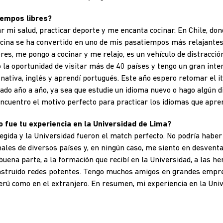
iempos libres?
 mi salud, practicar deporte y me encanta cocinar. En Chile, don
ocina se ha convertido en uno de mis pasatiempos más relajantes
es, me pongo a cocinar y me relajo, es un vehículo de distracci
do la oportunidad de visitar más de 40 países y tengo un gran inte
ativa, inglés y aprendí portugués. Este año espero retomar el it
do año a año, ya sea que estudie un idioma nuevo o hago algún d
ncuentro el motivo perfecto para practicar los idiomas que apren
o fue tu experiencia en la Universidad de Lima?
legida y la Universidad fueron el match perfecto. No podría habe
ales de diversos países y, en ningún caso, me siento en desventaj
 buena parte, a la formación que recibí en la Universidad, a las 
onstruido redes potentes. Tengo muchos amigos en grandes emp
erú como en el extranjero. En resumen, mi experiencia en la Uni