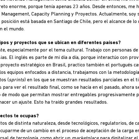
 reto enorme, porque tenía apenas 23 años. Desde entonces, me h
 Management, Capacity Planning y Proyectos. Actualmente, soy 
i posición está basada en Santiago de Chile, pero el alcance de lo 
n el mundo.
os y proyectos que se ubican en diferentes países?
te, especialmente por el tema cultural. Trabajo con personas de
ias. El inglés es parte de mi día a día, porque interactúo con pro
 proyecto estratégico en Brasil, practico también el portugués ca
os equipos enfocados a distancia, trabajamos con la metodologí
tos (
sprints
) en los que se muestran resultados parciales en el ti
para ver el resultado final, como se hacía en el pasado, ahora se
po de modo que permitan mostrar entregables progresivamente p
hacer un ajuste. Esto ha traído grandes resultados.
yectos te ocupas?
os de distinta naturaleza, desde tecnológicos, regulatorios, de 
 ocuparme de un cambio en el proceso de aceptación de la carga
ersal de tecnología, como abrir un
marketplace
para digitalizar e