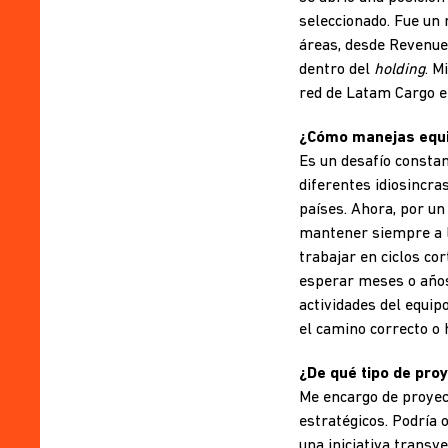
seleccionado. Fue un
áreas, desde Revenue
dentro del
holding
. M
red de Latam Cargo e
¿Cómo manejas equip
Es un desafío constan
diferentes idiosincras
países. Ahora, por un
mantener siempre a l
trabajar en ciclos cor
esperar meses o años 
actividades del equi
el camino correcto o 
¿De qué tipo de pro
Me encargo de proyect
estratégicos. Podría
una iniciativa transv