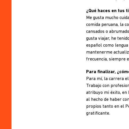
¿Qué haces en tus t
Me gusta mucho cuidar
comida peruana, la c
cansados o abrumador
gusta viajar, he teni
español como lengua n
mantenerme actualiza
frecuencia, siempre e
Para finalizar, ¿cóm
Para mí, la carrera e
Trabajo con profesion
atribuyo mi éxito, en
al hecho de haber c
propios tanto en el P
gratificante.