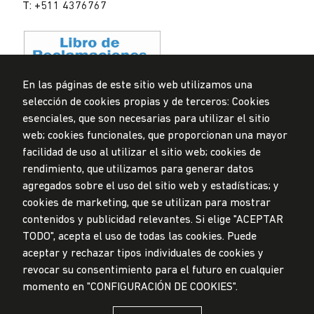
T: +511 4376767
En las páginas de este sitio web utilizamos una
selección de cookies propias y de terceros: Cookies
Data Protection Policy
esenciales, que son necesarias para utilizar el sitio
Submission Office
web; cookies funcionales, que proporcionan una mayor
facilidad de uso al utilizar el sitio web; cookies de
© Universidad de Lima, 2024
rendimiento, que utilizamos para generar datos
All Rights Reserved
agregados sobre el uso del sitio web y estadísticas; y
Designed by
Partners
cookies de marketing, que se utilizan para mostrar
contenidos y publicidad relevantes. Si elige "ACEPTAR
TODO", acepta el uso de todas las cookies. Puede
aceptar y rechazar tipos individuales de cookies y
UNIVERSIDAD DE LIMA IS MEMBER OF
revocar su consentimiento para el futuro en cualquier
momento en "CONFIGURACIÓN DE COOKIES".