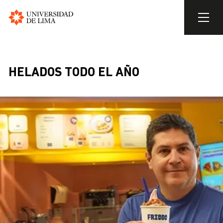
Universidad
de
Skip
Lima
to
BREADCRUMB
main
HELADOS TODO EL AÑO
content