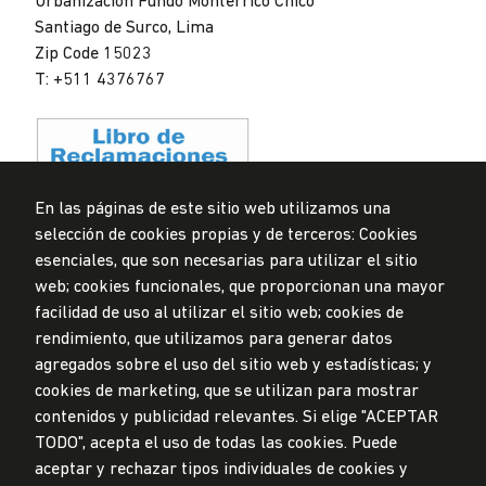
Urbanización Fundo Monterrico Chico
Santiago de Surco, Lima
Zip Code 15023
T: +511 4376767
En las páginas de este sitio web utilizamos una
selección de cookies propias y de terceros: Cookies
Data Protection Policy
esenciales, que son necesarias para utilizar el sitio
Submission Office
web; cookies funcionales, que proporcionan una mayor
facilidad de uso al utilizar el sitio web; cookies de
© Universidad de Lima, 2024
rendimiento, que utilizamos para generar datos
All Rights Reserved
agregados sobre el uso del sitio web y estadísticas; y
Designed by
Partners
cookies de marketing, que se utilizan para mostrar
contenidos y publicidad relevantes. Si elige "ACEPTAR
TODO", acepta el uso de todas las cookies. Puede
UNIVERSIDAD DE LIMA IS MEMBER OF
aceptar y rechazar tipos individuales de cookies y