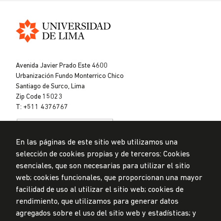
Universidad
de
Avenida Javier Prado Este 4600
Lima
Urbanización Fundo Monterrico Chico
Santiago de Surco, Lima
Zip Code 15023
T: +511 4376767
En las páginas de este sitio web utilizamos una
selección de cookies propias y de terceros: Cookies
esenciales, que son necesarias para utilizar el sitio
web; cookies funcionales, que proporcionan una mayor
Data Protection Policy
facilidad de uso al utilizar el sitio web; cookies de
Submission Office
rendimiento, que utilizamos para generar datos
© Universidad de Lima, 2024
agregados sobre el uso del sitio web y estadísticas; y
All Rights Reserved