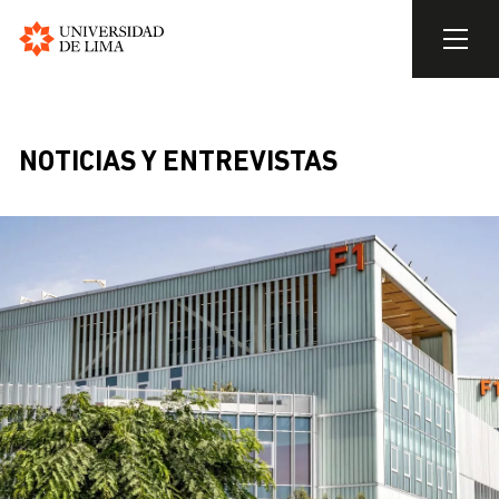
Universidad
de
Skip
Lima
to
BREADCRUMB
main
NOTICIAS Y ENTREVISTAS
content