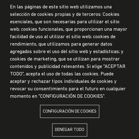
En las páginas de este sitio web utilizamos una
selección de cookies propias y de terceros: Cookies
esenciales, que son necesarias para utilizar el sitio
web; cookies funcionales, que proporcionan una mayor
Privacidad de datos personales
Mesa de partes
facilidad de uso al utilizar el sitio web; cookies de
rendimiento, que utilizamos para generar datos
© Universidad de Lima, 2024
agregados sobre el uso del sitio web y estadísticas; y
Todos los derechos reservados
Diseñado por
Partners
cookies de marketing, que se utilizan para mostrar
contenidos y publicidad relevantes. Si elige "ACEPTAR
TODO", acepta el uso de todas las cookies. Puede
LA UNIVERSIDAD DE LIMA ES MIEMBRO DE
aceptar y rechazar tipos individuales de cookies y
revocar su consentimiento para el futuro en cualquier
momento en "CONFIGURACIÓN DE COOKIES".
CONFIGURACIÓN DE COOKIES
LA UNIVERSIDAD DE LIMA ESTÁ AFILIADA A
DENEGAR TODO