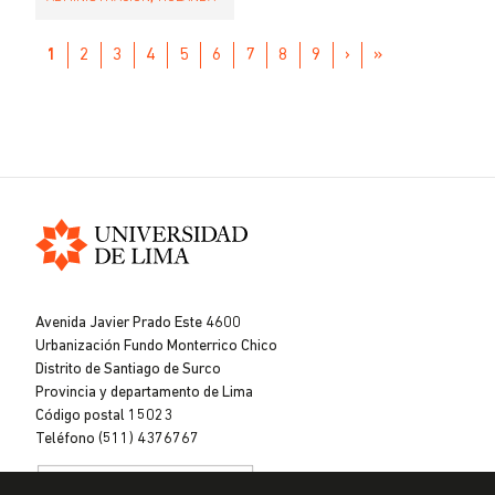
Pagination
1
2
3
4
5
6
7
8
9
NEXT
›
LAST
»
PAGE
PAGE
Universidad
de
Avenida Javier Prado Este 4600
Lima
Urbanización Fundo Monterrico Chico
Distrito de Santiago de Surco
Provincia y departamento de Lima
Código postal 15023
Teléfono (511) 4376767