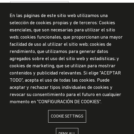
En las páginas de este sitio web utilizamos una
selección de cookies propias y de terceros: Cookies
esenciales, que son necesarias para utilizar el sitio
web; cookies funcionales, que proporcionan una mayor
Data Protection Policy
facilidad de uso al utilizar el sitio web; cookies de
Submission Office
rendimiento, que utilizamos para generar datos
© Universidad de Lima, 2024
agregados sobre el uso del sitio web y estadísticas; y
All Rights Reserved
cookies de marketing, que se utilizan para mostrar
Designed by
Partners
contenidos y publicidad relevantes. Si elige "ACEPTAR
TODO", acepta el uso de todas las cookies. Puede
UNIVERSIDAD DE LIMA IS MEMBER OF
aceptar y rechazar tipos individuales de cookies y
revocar su consentimiento para el futuro en cualquier
momento en "CONFIGURACIÓN DE COOKIES".
COOKIE SETTINGS
UNIVERSIDAD DE LIMA IS AFFILIATED WITH