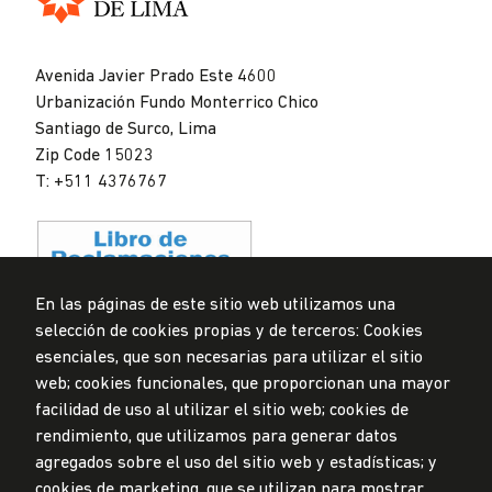
Universidad
de
Avenida Javier Prado Este 4600
Lima
Urbanización Fundo Monterrico Chico
Santiago de Surco, Lima
Zip Code 15023
T: +511 4376767
En las páginas de este sitio web utilizamos una
selección de cookies propias y de terceros: Cookies
Data Protection Policy
esenciales, que son necesarias para utilizar el sitio
Submission Office
web; cookies funcionales, que proporcionan una mayor
facilidad de uso al utilizar el sitio web; cookies de
© Universidad de Lima, 2024
rendimiento, que utilizamos para generar datos
All Rights Reserved
agregados sobre el uso del sitio web y estadísticas; y
Designed by
Partners
cookies de marketing, que se utilizan para mostrar