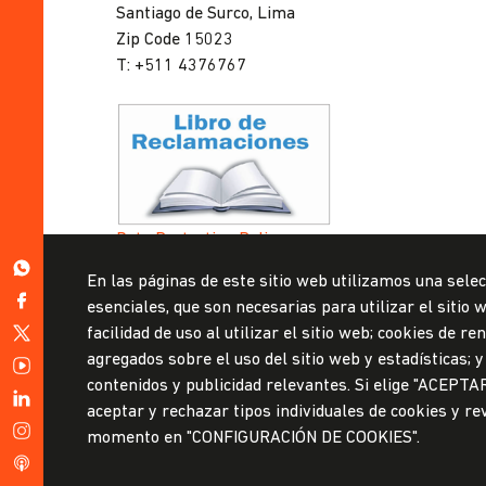
Santiago de Surco, Lima
Zip Code 15023
T: +511 4376767
Data Protection Policy
Submission Office
https://wa.me/51999967160
En las páginas de este sitio web utilizamos una selec
https://www.facebook.com/ulima.pe
esenciales, que son necesarias para utilizar el sitio
© Universidad de Lima, 2024
https://twitter.com/udelima
facilidad de uso al utilizar el sitio web; cookies de 
All Rights Reserved
agregados sobre el uso del sitio web y estadísticas; 
Designed by
Partners
https://www.youtube.com/channel/UCW0tN7v9ZvYGWNJkaA
contenidos y publicidad relevantes. Si elige "ACEPTA
https://www.linkedin.com/school/universidad-
aceptar y rechazar tipos individuales de cookies y re
de-
https://www.instagram.com/ulimaoficial/
momento en "CONFIGURACIÓN DE COOKIES".
lima
/en/podcast