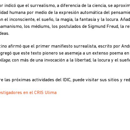
r indicó que el surrealismo, a diferencia de la ciencia, se aprox
jidad humana por medio de la expresión automática del pensamien
 el inconsciente, el sueño, la magia, la fantasía y la locura. Aña
hamanismo, los médiums, los postulados de Sigmund Freud, la reb
deas.
no afirmó que el primer manifiesto surrealista, escrito por Andr
Agregó que este texto pionero se asemeja a un extenso poema en
llage
, con más de una invocación a la libertad, la locura y el sueñ
 las próximas actividades del IDIC, puede visitar sus sitios y red
estigadores en el CRIS Ulima