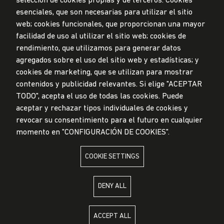
selección de cookies propias y de terceros: Cookies
esenciales, que son necesarias para utilizar el sitio
web; cookies funcionales, que proporcionan una mayor
Data Protection Policy
facilidad de uso al utilizar el sitio web; cookies de
Submission Office
rendimiento, que utilizamos para generar datos
© Universidad de Lima, 2024
agregados sobre el uso del sitio web y estadísticas; y
All Rights Reserved
cookies de marketing, que se utilizan para mostrar
Designed by
Partners
contenidos y publicidad relevantes. Si elige "ACEPTAR
TODO", acepta el uso de todas las cookies. Puede
UNIVERSIDAD DE LIMA IS MEMBER OF
aceptar y rechazar tipos individuales de cookies y
revocar su consentimiento para el futuro en cualquier
momento en "CONFIGURACIÓN DE COOKIES".
COOKIE SETTINGS
UNIVERSIDAD DE LIMA IS AFFILIATED WITH
DENY ALL
ACCEPT ALL