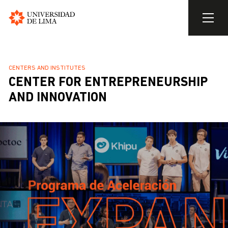
Universidad
de
Skip
Lima
to
BREADCRUMB
CENTERS AND INSTITUTES
main
CENTER FOR ENTREPRENEURSHIP
content
AND INNOVATION