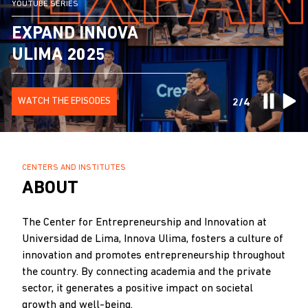
YOUTUBE SERIES
JULY 21 | ZUM AUDITORIUM
PROGRAM
EXPAND INNOVA
PERU INNOVATION
MENTORSHIP
ULIMA 2025
STARTDAY
SUMMIT
SIGN UP HERE
WATCH THE EPISODES
SIGN UP HERE
MORE INFORMATION
2/4
BREADCRUMB
CENTERS AND INSTITUTES
.
ABOUT
The Center for Entrepreneurship and Innovation at
Universidad de Lima, Innova Ulima, fosters a culture of
innovation and promotes entrepreneurship throughout
the country. By connecting academia and the private
sector, it generates a positive impact on societal
growth and well-being.