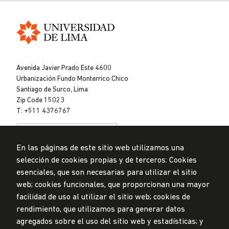
Universidad
de
Avenida Javier Prado Este 4600
Lima
Urbanización Fundo Monterrico Chico
Santiago de Surco, Lima
Zip Code 15023
T: +511 4376767
En las páginas de este sitio web utilizamos una
selección de cookies propias y de terceros: Cookies
esenciales, que son necesarias para utilizar el sitio
web; cookies funcionales, que proporcionan una mayor
Data Protection Policy
facilidad de uso al utilizar el sitio web; cookies de
Submission Office
rendimiento, que utilizamos para generar datos
© Universidad de Lima, 2024
agregados sobre el uso del sitio web y estadísticas; y
All Rights Reserved