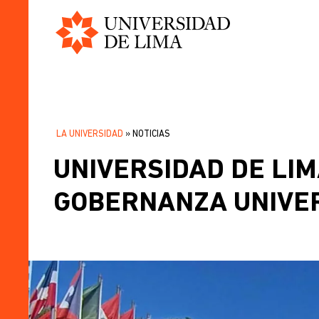
Universidad
Pasar
de
al
Lima
contenido
principal
LA UNIVERSIDAD
NOTICIAS
SOBRESCRIBIR
UNIVERSIDAD DE LI
ENLACES
DE
GOBERNANZA UNIVER
AYUDA
A
LA
NAVEGACIÓN