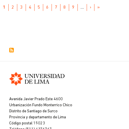
Paginación
PÁGINA
1
PAGE
2
PAGE
3
PAGE
4
PAGE
5
PAGE
6
PAGE
7
PAGE
8
PAGE
9
…
SIGUIENTE
›
ÚLTIMA
»
ACTUAL
PÁGINA
PÁGINA
Universidad
de
Avenida Javier Prado Este 4600
Lima
Urbanización Fundo Monterrico Chico
Distrito de Santiago de Surco
Provincia y departamento de Lima
Código postal 15023