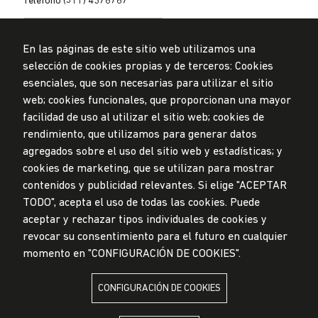
Teléfono (511) 4376767
En las páginas de este sitio web utilizamos una
selección de cookies propias y de terceros: Cookies
esenciales, que son necesarias para utilizar el sitio
web; cookies funcionales, que proporcionan una mayor
Privacidad de datos personales
facilidad de uso al utilizar el sitio web; cookies de
Mesa de partes
rendimiento, que utilizamos para generar datos
© Universidad de Lima, 2024
agregados sobre el uso del sitio web y estadísticas; y
Todos los derechos reservados
cookies de marketing, que se utilizan para mostrar
Diseñado por
Partners
contenidos y publicidad relevantes. Si elige "ACEPTAR
TODO", acepta el uso de todas las cookies. Puede
LA UNIVERSIDAD DE LIMA ES MIEMBRO DE
aceptar y rechazar tipos individuales de cookies y
revocar su consentimiento para el futuro en cualquier
momento en "CONFIGURACIÓN DE COOKIES".
CONFIGURACIÓN DE COOKIES
LA UNIVERSIDAD DE LIMA ESTÁ AFILIADA A