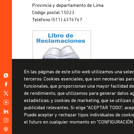
Provincia y departamento de Lima
Código postal 15023
Teléfono (511) 4376767
Privacidad de datos personales
En las páginas de este sitio web utilizamos una selec
Mesa de partes
https://wa.me/51999967160
terceros: Cookies esenciales, que son necesarias para 
https://www.facebook.com/ulima.pe
funcionales, que proporcionan una mayor facilidad de u
© Universidad de Lima, 2024
https://twitter.com/udelima
de rendimiento, que utilizamos para generar datos ag
Todos los derechos reservados
estadísticas; y cookies de marketing, que se utilizan
https://www.youtube.com/channel/UCW0tN7v9ZvYGWNJkaA
Diseñado por
Partners
publicidad relevantes. Si elige "ACEPTAR TODO", acept
https://www.linkedin.com/school/universidad-
Puede aceptar y rechazar tipos individuales de cooki
de-
https://www.instagram.com/ulimaoficial/
el futuro en cualquier momento en "CONFIGURACIÓN
lima
/podcast