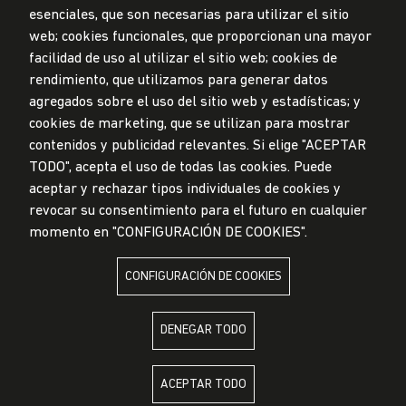
esenciales, que son necesarias para utilizar el sitio
web; cookies funcionales, que proporcionan una mayor
Privacidad de datos personales
facilidad de uso al utilizar el sitio web; cookies de
Mesa de partes
rendimiento, que utilizamos para generar datos
© Universidad de Lima, 2024
agregados sobre el uso del sitio web y estadísticas; y
Todos los derechos reservados
cookies de marketing, que se utilizan para mostrar
Diseñado por
Partners
contenidos y publicidad relevantes. Si elige "ACEPTAR
TODO", acepta el uso de todas las cookies. Puede
LA UNIVERSIDAD DE LIMA ES MIEMBRO DE
aceptar y rechazar tipos individuales de cookies y
revocar su consentimiento para el futuro en cualquier
momento en "CONFIGURACIÓN DE COOKIES".
CONFIGURACIÓN DE COOKIES
LA UNIVERSIDAD DE LIMA ESTÁ AFILIADA A
DENEGAR TODO
ACEPTAR TODO