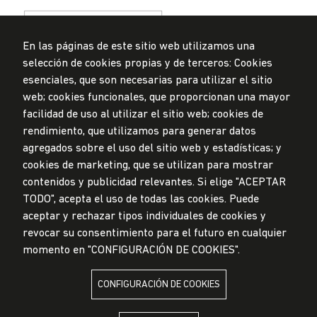
En las páginas de este sitio web utilizamos una
selección de cookies propias y de terceros: Cookies
esenciales, que son necesarias para utilizar el sitio
web; cookies funcionales, que proporcionan una mayor
Privacidad de datos personales
Mesa de partes
facilidad de uso al utilizar el sitio web; cookies de
rendimiento, que utilizamos para generar datos
© Universidad de Lima, 2024
agregados sobre el uso del sitio web y estadísticas; y
Todos los derechos reservados
Diseñado por
Partners
cookies de marketing, que se utilizan para mostrar
contenidos y publicidad relevantes. Si elige "ACEPTAR
TODO", acepta el uso de todas las cookies. Puede
LA UNIVERSIDAD DE LIMA ES MIEMBRO DE
aceptar y rechazar tipos individuales de cookies y
revocar su consentimiento para el futuro en cualquier
momento en "CONFIGURACIÓN DE COOKIES".
CONFIGURACIÓN DE COOKIES
LA UNIVERSIDAD DE LIMA ESTÁ AFILIADA A