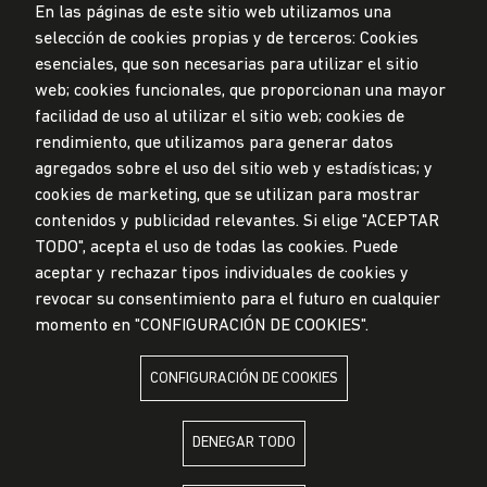
En las páginas de este sitio web utilizamos una
selección de cookies propias y de terceros: Cookies
esenciales, que son necesarias para utilizar el sitio
web; cookies funcionales, que proporcionan una mayor
Privacidad de datos personales
facilidad de uso al utilizar el sitio web; cookies de
Mesa de partes
rendimiento, que utilizamos para generar datos
© Universidad de Lima, 2024
agregados sobre el uso del sitio web y estadísticas; y
Todos los derechos reservados
cookies de marketing, que se utilizan para mostrar
Diseñado por
Partners
contenidos y publicidad relevantes. Si elige "ACEPTAR
TODO", acepta el uso de todas las cookies. Puede
LA UNIVERSIDAD DE LIMA ES MIEMBRO DE
aceptar y rechazar tipos individuales de cookies y
revocar su consentimiento para el futuro en cualquier
momento en "CONFIGURACIÓN DE COOKIES".
CONFIGURACIÓN DE COOKIES
LA UNIVERSIDAD DE LIMA ESTÁ AFILIADA A
DENEGAR TODO