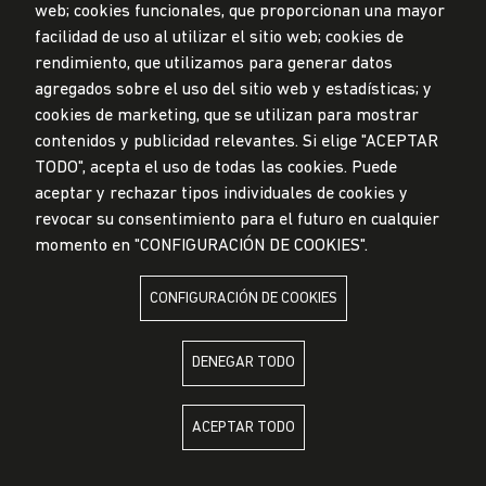
web; cookies funcionales, que proporcionan una mayor
Privacidad de datos personales
facilidad de uso al utilizar el sitio web; cookies de
Mesa de partes
rendimiento, que utilizamos para generar datos
agregados sobre el uso del sitio web y estadísticas; y
© Universidad de Lima, 2024
cookies de marketing, que se utilizan para mostrar
Todos los derechos reservados
contenidos y publicidad relevantes. Si elige "ACEPTAR
Diseñado por
Partners
TODO", acepta el uso de todas las cookies. Puede
aceptar y rechazar tipos individuales de cookies y
revocar su consentimiento para el futuro en cualquier
LA UNIVERSIDAD DE LIMA ES MIEMBRO DE
momento en "CONFIGURACIÓN DE COOKIES".
CONFIGURACIÓN DE COOKIES
DENEGAR TODO
LA UNIVERSIDAD DE LIMA ESTÁ AFILIADA A
ACEPTAR TODO