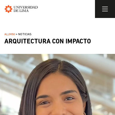
Universidad
de
Pasar
Lima
al
SOBRESCRIBIR
ALUMNI
NOTICIAS
contenido
ARQUITECTURA CON IMPACTO
ENLACES
principal
DE
AYUDA
A
LA
NAVEGACIÓN