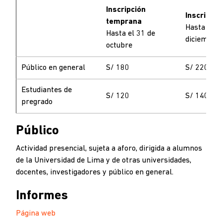
Inscripción
Inscripció
temprana
Hasta el 3
Hasta el 31 de
diciembre
octubre
Público en general
S/ 180
S/ 220
Estudiantes de
S/ 120
S/ 140
pregrado
Público
Actividad presencial, sujeta a aforo, dirigida a alumnos
de la Universidad de Lima y de otras universidades,
docentes, investigadores y público en general.
Informes
Página web